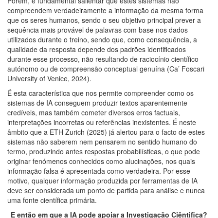
Porém, é fundamental salientar que estes sistemas não
compreendem verdadeiramente a informação da mesma forma
que os seres humanos, sendo o seu objetivo principal prever a
sequência mais provável de palavras com base nos dados
utilizados durante o treino, sendo que, como consequência, a
qualidade da resposta depende dos padrões identificados
durante esse processo, não resultando de raciocínio científico
autónomo ou de compreensão conceptual genuína (Ca’ Foscari
University of Venice, 2024).
É esta característica que nos permite compreender como os
sistemas de IA conseguem produzir textos aparentemente
credíveis, mas também cometer diversos erros factuais,
interpretações incorretas ou referências inexistentes. É neste
âmbito que a ETH Zurich (2025) já alertou para o facto de estes
sistemas não saberem nem pensarem no sentido humano do
termo, produzindo antes respostas probabilísticas, o que pode
originar fenómenos conhecidos como alucinações, nos quais
informação falsa é apresentada como verdadeira. Por esse
motivo, qualquer informação produzida por ferramentas de IA
deve ser considerada um ponto de partida para análise e nunca
uma fonte científica primária.
E então em que a IA pode apoiar a Investigação Ciêntifica?