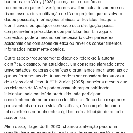
humanos, e a Wiley (2025) reforça esta questão ao
recomendar que os investigadores avaliem cuidadosamente os
riscos associados à utilização de IA em projetos que envolvam
dados pessoais, informações clínicas, entrevistas, imagens
identificáveis ou qualquer conteúdo cuja divulgação possa
comprometer a privacidade dos participantes. Em alguns
contextos, poderá mesmo ser necessário obter pareceres
adicionais das comissões de ética ou rever os consentimentos
informados inicialmente obtidos.
Outro aspeto frequentemente discutido refere-se à autoria
científica, existindo, na atualidade, um consenso alargado entre
universidades, editoras científicas e organismos internacionais de
que as ferramentas de IA não podem ser consideradas autoras
de artigos científicos. A ETH Zurich (2025) menciona mesmo que
os sistemas de IA não podem assumir responsabilidade
intelectual pelo conteúdo produzido, não participam
conscientemente no processo científico e não podem responder
por eventuais erros ou violações éticas, não cumprindo como
tal os critérios normalmente exigidos para atribuição de autoria
académica.
Além disso, Hagendorff (2020) chamou a atenção para uma
questão frequentemente ignorada nos debates sobre IA, que é o