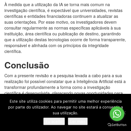
À medida que a utilização da IA se torna mais comum na
investigação científica, é expectável que universidades, revistas
científicas e entidades financiadoras continuem a atualizar as
suas orientações. Por esse motivo, os investigadores devem
consultar regularmente as normas específicas aplicáveis à sua
instituição, área científica ou publicação de destino, garantindo
que a utilização destas tecnologias ocorre de forma transparente,
responsável e alinhada com os princípios da integridade
científica.
Conclusão
Com a presente revisão e a pesquisa levada a cabo para a sua
realização foi possível constatar que a Inteligência Artificial está a
transformar profundamente a forma como a investigação
científica é desenvolvida, oferecendo novas oportunidades para
aumentar a eficiência, facilitar o acesso à informação e apoiar
Este site utiliza cookies para permitir uma melhor experiência
diversas tarefas ao longo do processo de investigação, sendo
por parte do utilizador. Ao navegar no site estará a consentir a
cada vez mais as ferramentas de IA generativa que podem
sua utilização.
contribuir para a pesquisa bibliográfica, organização de
Eu aceito
Ler mais
conteúdos, revisão linguística, programação e apoio
metodológico, permitindo que os investigadores reduzam o