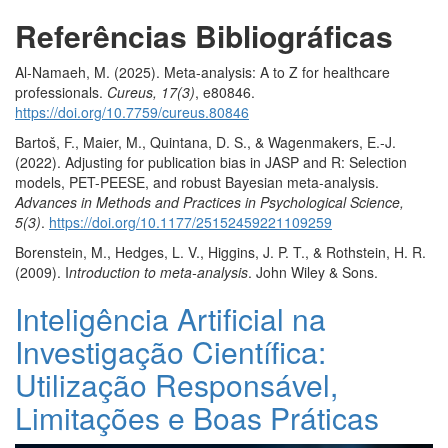
Referências
Bibliográficas
Al-Namaeh, M. (2025). Meta-analysis: A to Z for healthcare
professionals.
Cureus, 17(3)
, e80846.
https://doi.org/10.7759/cureus.80846
Bartoš, F., Maier, M., Quintana, D. S., & Wagenmakers, E.-J.
(2022). Adjusting for publication bias in JASP and R: Selection
models, PET-PEESE, and robust Bayesian meta-analysis.
Advances in Methods and Practices in Psychological Science,
5(3)
.
https://doi.org/10.1177/25152459221109259
Borenstein, M., Hedges, L. V., Higgins, J. P. T., & Rothstein, H. R.
(2009). I
ntroduction to meta-analysis
. John Wiley & Sons.
Inteligência Artificial na
Investigação Científica:
Utilização Responsável,
Limitações e Boas Práticas