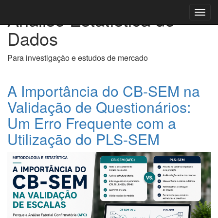
Análise Estatística de
Toggl
navig
Dados
Para investigação e estudos de mercado
A Importância do CB-SEM na
Validação de Questionários:
Um Erro Frequente com a
Utilização do PLS-SEM