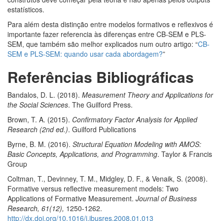
estatísticos.
Para além desta distinção entre modelos formativos e reflexivos é
importante fazer referencia às diferenças entre CB-SEM e PLS-
SEM, que também são melhor explicados num outro artigo: “
CB-
SEM e PLS-SEM: quando usar cada abordagem?
”
Referências
Bibliográficas
Bandalos, D. L. (2018).
Measurement Theory and Applications for
the Social Sciences
. The Guilford Press.
Brown, T. A. (2015).
Confirmatory Factor Analysis for Applied
Research
(2nd ed.)
. Guilford Publications
Byrne, B. M. (2016).
Structural Equation Modeling with AMOS
:
Basic Concepts, Applications, and Programming
. Taylor & Francis
Group
Coltman, T., Devinney, T. M., Midgley, D. F., & Venaik, S. (2008).
Formative versus reflective measurement models: Two
Applications of Formative Measurement.
Journal of Business
Research, 61(12),
1250-1262.
http://dx.doi.org/10.1016/j.jbusres.2008.01.013