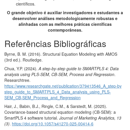
científicos.
O
grande
objetivo é auxiliar investigadores e estudantes a
desenvolver análises metodologicamente robustas e
alinhadas com as melhores práticas científicas
contemporâneas.
Referências Bibliográficas
Byrne, B. M. (2016). Structural Equation Modeling with AMOS
(3rd ed.). Routledge.
Chua, Y.P. (2024).
A step-by-step guide to SMARTPLS 4: Data
analysis using PLS-SEM, CB-SEM, Process and Regression
.
Researchtree.
https://www.researchgate.net/publication/379413546_A_step-by
step_guide_to_SMARTPLS_4_Data_analysis_using_PLS-
SEM_CB-SEM_Process_and_Regression
Hair, J., Babin, B.J., Ringle, C.M., & Sarstedt, M. (2025).
Covariance-based structural equation modeling (CB-SEM): a
SmartPLS 4 software tutorial.
Journal of Marketing Analytics, 13
(3)
.
https://doi.org/10.1057/s41270-025-00414-6