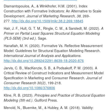
Diamantopoulos, A., & Winklhofer, H.M. (2001). Index
Construction with Formative Indicators: An Alternative to Scale
Development.
Journal of Marketing Research, 38,
269-
277.
http://dx.doi.org/10.1509/jmkr.38.2.269.18845
Hair, J. F., Hult, G. T. M., Ringle, C. M., & Sarstedt, M. (2022).
A
Primer on Partial Least Squares Structural Equation Modeling
(PLS-SEM) (3rd ed.)
. Sage.
Hanafiah, M. H. (2020). Formative Vs. Reflective Measurement
Model: Guidelines for Structural Equation Modeling Research.
International Journal of Analysis and Applications
.
http://dx.doi.org/10.28924/2291-8639-18-2020-876
Jarvis, C. B., MacKenzie, S. B., & Podsakoff, P. M. (2003). A
Critical Review of Construct Indicators and Measurement Model
Specification in Marketing and Consumer Research.
Journal of
Consumer Research 30(2)
, 199-218.
http://dx.doi.org/10.1086/376806
Kline, R. B. (2023).
Principles and Practice of Structural Equation
Modeling (5th ed.)
. Guilford Press.
Menold, N., Bluemke, M., & Hubley, A. M. (2018). Validity: