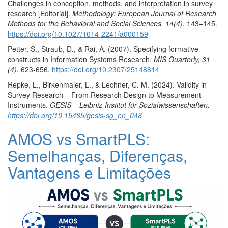
Challenges in conception, methods, and interpretation in survey
research [Editorial].
Methodology: European Journal of Research
Methods for the Behavioral and Social Sciences, 14(4)
, 143–145.
https://doi.org/10.1027/1614-2241/a000159
Petter, S., Straub, D., & Rai, A. (2007). Specifying formative
constructs in Information Systems Research.
MIS Quarterly, 31
(4)
, 623-656.
https://doi.org/10.2307/25148814
Repke, L., Birkenmaier, L., & Lechner, C. M. (2024). Validity in
Survey Research – From Research Design to Measurement
Instruments.
GESIS – Leibniz-Institut für Sozialwissenschaften.
https://doi.org/10.15465/gesis-sg_en_048
AMOS vs SmartPLS:
Semelhanças, Diferenças,
Vantagens e Limitações