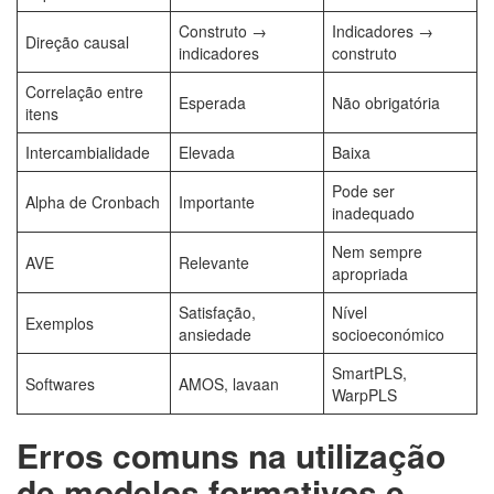
Construto →
Indicadores →
Direção causal
indicadores
construto
Correlação entre
Esperada
Não obrigatória
itens
Intercambialidade
Elevada
Baixa
Pode ser
Alpha de Cronbach
Importante
inadequado
Nem sempre
AVE
Relevante
apropriada
Satisfação,
Nível
Exemplos
ansiedade
socioeconómico
SmartPLS,
Softwares
AMOS, lavaan
WarpPLS
Erros
comuns
na utilização
de modelos formativos e