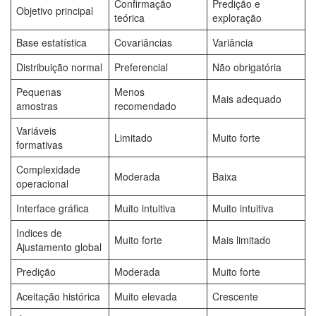
Confirmação
Predição e
Objetivo principal
teórica
exploração
Base estatística
Covariâncias
Variância
Distribuição normal
Preferencial
Não obrigatória
Pequenas
Menos
Mais adequado
amostras
recomendado
Variáveis
Limitado
Muito forte
formativas
Complexidade
Moderada
Baixa
operacional
Interface gráfica
Muito intuitiva
Muito intuitiva
Indices de
Muito forte
Mais limitado
Ajustamento global
Predição
Moderada
Muito forte
Aceitação histórica
Muito elevada
Crescente