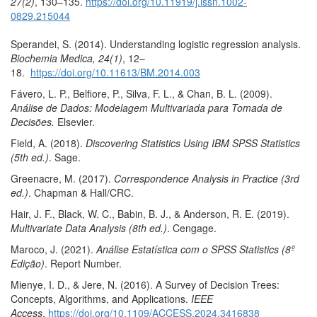
27(2)
, 130–135.
https://doi.org/10.11919/j.issn.1002-
0829.215044
Sperandei, S. (2014). Understanding logistic regression analysis.
Biochemia Medica, 24(1)
, 12–
18.
https://doi.org/10.11613/BM.2014.003
Fávero, L. P., Belfiore, P., Silva, F. L., & Chan, B. L. (2009).
Análise de Dados: Modelagem Multivariada para Tomada de
Decisões.
Elsevier.
Field, A. (2018).
Discovering Statistics Using IBM SPSS Statistics
(5th ed.)
. Sage.
Greenacre, M. (2017).
Correspondence Analysis in Practice (3rd
ed.)
. Chapman & Hall/CRC.
Hair, J. F., Black, W. C., Babin, B. J., & Anderson, R. E. (2019).
Multivariate Data Analysis (8th ed.)
. Cengage.
Maroco, J. (2021).
Análise Estatística com o SPSS Statistics (8º
Edição)
. Report Number.
Mienye, I. D., & Jere, N. (2016). A Survey of Decision Trees:
Concepts, Algorithms, and Applications.
IEEE
Access
.
https://doi.org/10.1109/ACCESS.2024.3416838