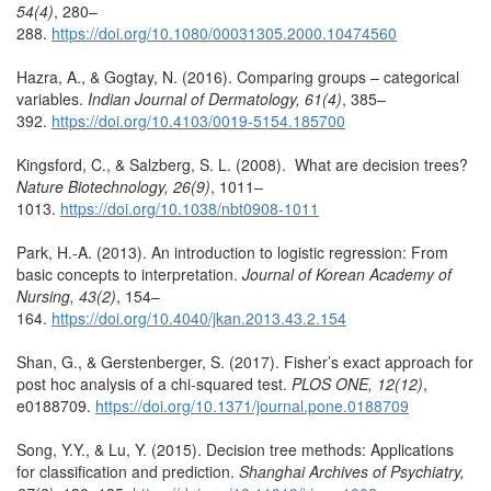
54(4)
, 280–
288.
https://doi.org/10.1080/00031305.2000.10474560
Hazra, A., & Gogtay, N. (2016). Comparing groups – categorical
variables.
Indian Journal of Dermatology, 61(4)
, 385–
392.
https://doi.org/10.4103/0019-5154.185700
Kingsford, C., & Salzberg, S. L. (2008). What are decision trees?
Nature Biotechnology, 26(9)
, 1011–
1013.
https://doi.org/
10.1038/nbt0908-1011
Park, H.-A. (2013). An introduction to logistic regression: From
basic concepts to interpretation.
Journal of Korean Academy of
Nursing, 43(2)
, 154–
164.
https://doi.org/10.4040/jkan.2013.43.2.154
Shan, G., & Gerstenberger, S. (2017). Fisher’s exact approach for
post hoc analysis of a chi-squared test.
PLOS ONE, 12(12)
,
e0188709.
https://doi.org/10.1371/journal.pone.0188709
Song, Y.Y., & Lu, Y. (2015). Decision tree methods: Applications
for classification and prediction.
Shanghai Archives of Psychiatry,