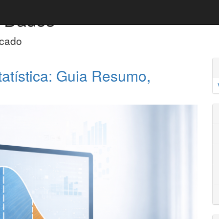
e Dados
rcado
tatística: Guia Resumo,