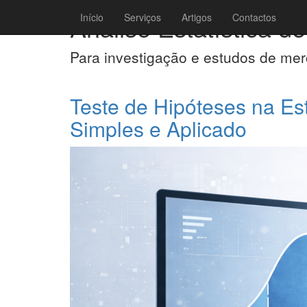
Análise Estatística d
Início
Serviços
Artigos
Contactos
Para investigação e estudos de me
Teste de Hipóteses na Es
Simples e Aplicado