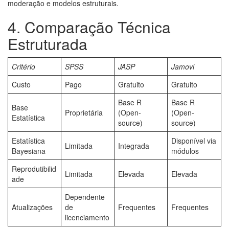
moderação e modelos estruturais.
4. Comparação Técnica
Estruturada
Critério
SPSS
JASP
Jamovi
Custo
Pago
Gratuito
Gratuito
Base R
Base R
Base
Proprietária
(Open-
(Open-
Estatística
source)
source)
Estatística
Disponível via
Limitada
Integrada
Bayesiana
módulos
Reprodutibilid
Limitada
Elevada
Elevada
ade
Dependente
Atualizações
de
Frequentes
Frequentes
licenciamento