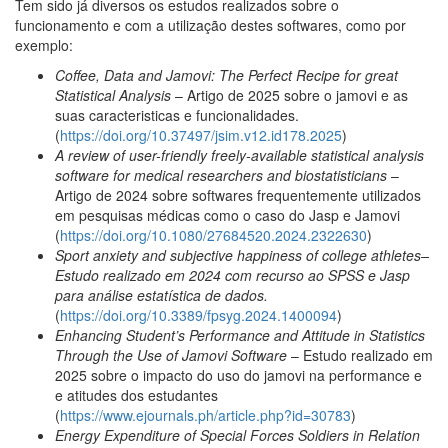
Tem sido já diversos os estudos realizados sobre o
funcionamento e com a utilização destes softwares, como por
exemplo:
Coffee, Data and Jamovi: The Perfect Recipe for great
Statistical Analysis
– Artigo de 2025 sobre o jamovi e as
suas caracteristicas e funcionalidades.
(
https://doi.org/10.37497/jsim.v12.id178.2025
)
A review of user-friendly freely-available statistical analysis
software for medical researchers and biostatisticians
–
Artigo de 2024 sobre softwares frequentemente utilizados
em pesquisas médicas como o caso do Jasp e Jamovi
(
https://doi.org/10.1080/27684520.2024.2322630
)
Sport anxiety and subjective happiness of college athletes–
Estudo realizado em 2024 com recurso ao SPSS e Jasp
para análise estatística de dados.
(
https://doi.org/10.3389/fpsyg.2024.1400094
)
Enhancing Student’s Performance and Attitude in Statistics
Through the Use of Jamovi Software
– Estudo realizado em
2025 sobre o impacto do uso do jamovi na performance e
e atitudes dos estudantes
(
https://www.ejournals.ph/article.php?id=30783
)
Energy Expenditure of Special Forces Soldiers in Relation