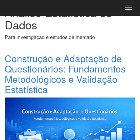
Análise Estatística de
Toggl
navig
Dados
Para investigação e estudos de mercado
Construção e Adaptação de
Questionários: Fundamentos
Metodológicos e Validação
Estatística